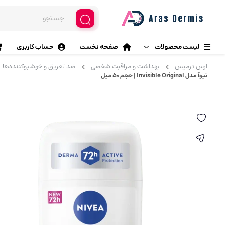
لیست محصولات
صفحه نخست
حساب کاربری
ارس درمیس
بهداشت و مراقبت شخصی
ضد تعریق و خوشبوکننده‌ها
محصولات آرایشی
نیوآ مدل Invisible Original | حجم 50 میل
آرایش چشم
مراقبت پوست
خط چشم (ماژیکی، مایع، مدا
سایه چشم
مراقبت مو
پرایمر چشم
بهداشت خانه
ریمل
بهداشت دهان و دندان
چسب مژه
مژه مصنوعی
بهداشت و مراقبت شخصی
فرمژه