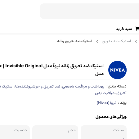
سبد خرید
استیک ضد تعریق
استیک ضد تعریق زنانه
رژ لب (جامد، مایع)
ریمل ابرو
برق لب
ژل ابرو
دی، ژله‌ای)
خط لب
ماژیک ابرو
میل
تینت لب
سایه ابرو
دسته بندی:
بهداشت و مراقبت شخصی
ضد تعریق و خوشبوکننده‌ها
استیک 
،
،
تعریق
مراقبت بدن
،
پرایمر لب
صابون ابرو
برند :
نیوآ (Nivea)
اسکراب لب
قالب و شابلون ابرو
ویژگی‌های محصول
آرایش ابرو
آرایش صورت
ساخت
حجم
جنسیت
مداد ابرو
پنکک