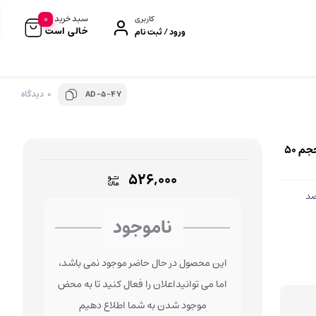
0
سبد خرید
کاربری
خالی است
ورود / ثبت نام
0 دیدگاه
AD-5-47
رژگونه
براش و قلم‌مو
کانسیلر
بیوتی بلندر و اسفنج
استیک ضد تعریق زنانه نیوآ مدل Invisible Original | حجم 50
کانتور و هایلایتر
کیف لوازم آرایش
۵۲۶,۰۰۰
پرایمر صورت
ضد
کرم BB و CC
ناموجود
فیکساتور (پودر/اسپری)
این محصول در حال حاضر موجود نمی باشد،
ابزار آرایشی
اما می توانیداعلان را فعال کنید تا به محض
تراش آرایشی
موجود شدن به شما اطلاع دهیم