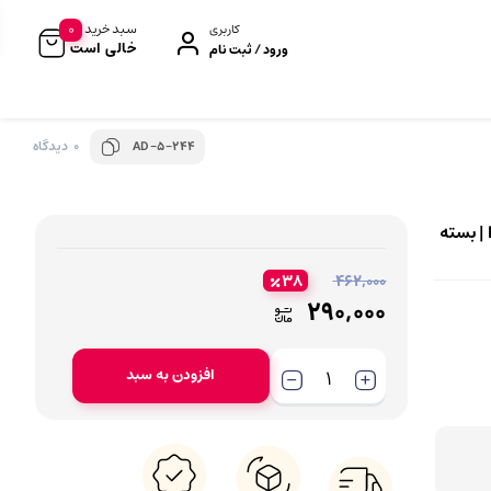
0
سبد خرید
کاربری
خالی است
ورود / ثبت نام
0 دیدگاه
AD-5-244
رژگونه
براش و قلم‌مو
کانسیلر
بیوتی بلندر و اسفنج
دستمال مرطوب اسلیپی Sleepy سبز مدل Easy Clean | بسته
کانتور و هایلایتر
کیف لوازم آرایش
۳۸
۴۶۲,۰۰۰
پرایمر صورت
۲۹۰,۰۰۰
کرم BB و CC
فیکساتور (پودر/اسپری)
افزودن به سبد
ابزار آرایشی
تراش آرایشی