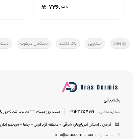
۷۳۶,۰۰۰
Sleepy
اسلیپی
پاک کننده
دستمال مرطوب
دستم
پشتیبانی
09143257199
هفت روز هفته، ۲۴ ساعت شبانه‌روز پاسخگوی شما هستیم.
شماره تماس :
آدرس : استان آذربایجان شرقی - منطقه آزاد ارس - جلفا - مجتمع اداری تجاری دنی
info@arasdermis.com
آدرس ایمیل :