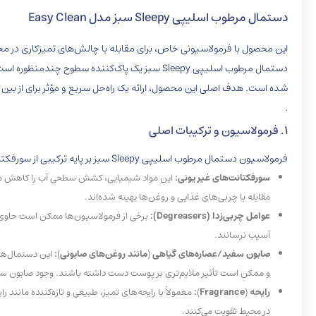
دستمال مرطوب اسلیپی Sleepy سبز مدل Easy Clean
این محصول با فرمولاسیونی خاص، برای مقابله با چالش‌های تمیزکاری در محی
دستمال مرطوب اسلیپی Sleepy سبز یک پاک‌کننده 
شده است. هدف اصلی این محصول، ارائه یک راه‌حل سریع و مؤثر برای از بین ب
.
1. فرمولاسیون و ترکیبات اصلی
فرمولاسیون دستمال مرطوب اسلیپی Sleepy سبز بر پایه ترکیبی از سورفکتانت‌ها، عوامل چربی‌زدا، و اغلب عصاره‌ها یا رایحه‌های خاص است که به طور هم‌افزا عمل می‌کنند:
سورفکتانت‌های غیر یونی:
این مواد شیمیایی، کشش سطحی آب را کاهش می‌دهن
مقابله با چربی‌های غذایی و روغن‌ها بهینه شده‌اند.
عوامل چربی‌زدا (Degreasers):
برخی از فرمولاسیون‌ها ممکن است حاوی ترک
آسیب نرسانند.
صابون سفید/عصاره‌های گیاهی
(
مانند روغن‌های صابونی
)
:
این دستمال‌ها 
و ممکن است تأثیر ملایم‌تری بر پوست دست داشته باشند. وجود صابون سفید
رایحه
(
Fragrance
)
:
معمولاً با رایحه‌های تمیز، طبیعی و تازه‌کننده مانند 
در محیط تقویت می‌کنند.