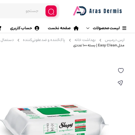
لیست محصولات
صفحه نخست
حساب کاربری
ارس درمیس
بهداشت خانه
پاک‌کننده و ضدعفونی‌کننده
دستمال 
محصولات آرایشی
مدل Easy Clean | بسته 100 عددی
آرایش چشم
مراقبت پوست
خط چشم (ماژیکی، مایع، مدا
سایه چشم
مراقبت مو
پرایمر چشم
بهداشت خانه
ریمل
بهداشت دهان و دندان
چسب مژه
مژه مصنوعی
بهداشت و مراقبت شخصی
فرمژه