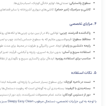
سطوح پلاستیکی:
صندلی‌ها، لوازم خانگی کوچک، اسباب‌بازی‌ها.
کاشی و سرامیک (غیر حمام):
کاشی‌های دیواری آشپزخانه یا سایر فضاهای
4. مزایای تخصصی
پاک‌کننده قدرتمند چربی:
توانایی بالا در از بین بردن چربی‌ها و لکه‌های روغ
محافظ سطوح:
فرمولاسیون ملایم که به سطوح حساس (مانند چوب و لمین
رایحه دلنشین و پایدار:
ایجاد حس پاکیزگی و طراوت در محیط برای مدت طول
استفاده سریع و آسان:
بدون نیاز به اسپری، پارچه و آبکشی، فرآیند تمیز کرد
مناسب برای استفاده روزمره:
ایده‌آل برای پاکسازی سریع و نگهداری از نظا
5. نکات استفاده
تست در ناحیه کوچک:
برای سطوح بسیار حساس یا پارچه‌ای، همیشه ابتدا د
بسته‌بندی با کیفیت:
بسته‌بندی آن به گونه‌ای است که رطوبت دستمال‌ها ر
دور از دسترس کودکان:
مانند تمام محصولات تمیزکننده، باید دور از دستر
با توجه 