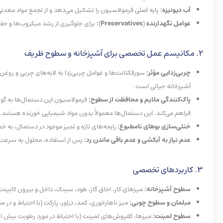
آب دیونیزه:
پایه اصلی فرمولاسیون را تشکیل می‌دهد و از تجمع مواد معدنی 
عوامل نگهدارنده
(
Preservatives
)
:
برای جلوگیری از رشد میکروب‌ها و حف
2. مکانیسم عمل تخصصی برای آشپزخانه و سطوح ظریف
چربی‌زدایی مؤثر:
سورفکتانت‌ها و عوامل چربی‌زدا به لایه‌های چربی و روغن 
آشپزخانه حیاتی است.
پاک‌کنندگی ملایم و محافظت از سطوح:
فرمولاسیون این دستمال‌ها به گون
فراهم می‌کند. این دستمال‌ها معمولاً بدون مواد شیمیایی خورنده هستند.
خنثی‌سازی بوهای نامطبوع:
رایحه‌های تازه و تمیز موجود در دستمال، به 
عدم نیاز به آبکشی و عدم باقی ماندن رد:
پس از استفاده، محلول به سرعت ت
3. کاربردهای تخصصی
سطوح آشپزخانه:
میزهای کار، اجاق گاز، هود، سینک، داخل و بیرون کابینت‌
مبلمان و سطوح چوبی:
میز ناهارخوری، کمد، دراور، پارکت (با احتیاط و در
سطوح لمینت:
میزها، کفپوش‌های لمینت (با احتیاط در مورد رطوبت بیش از