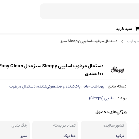
سبد خرید
مرطوب
دستمال مرطوب اسلیپی Sleepy سبز
رژ لب (جامد، مایع)
ریمل ابرو
برق لب
ژل ابرو
دی، ژله‌ای)
خط لب
ماژیک ابرو
100 عددی
تینت لب
سایه ابرو
دسته بندی:
بهداشت خانه
پاک‌کننده و ضدعفونی‌کننده
دستمال مرطوب
،
،
پرایمر لب
صابون ابرو
برند :
اسلیپی (Sleepy)
اسکراب لب
قالب و شابلون ابرو
ویژگی‌های محصول
آرایش ابرو
آرایش صورت
کشور سازنده
تعداد در بسته
رنگ بندی
مداد ابرو
پنکک
ترکیه
100 برگ
سبز