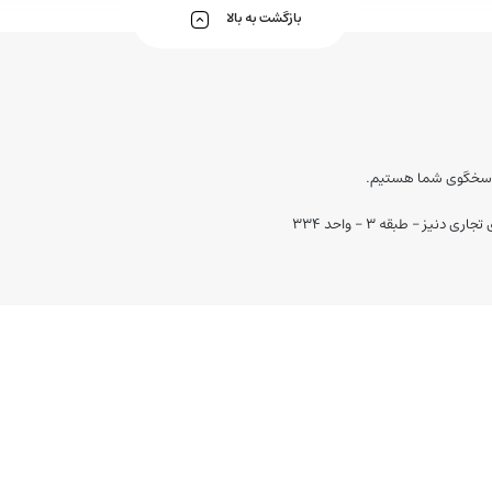
بازگشت به بالا
پودر ابرو
کرم پودر
ز - طبقه 3 - واحد 334