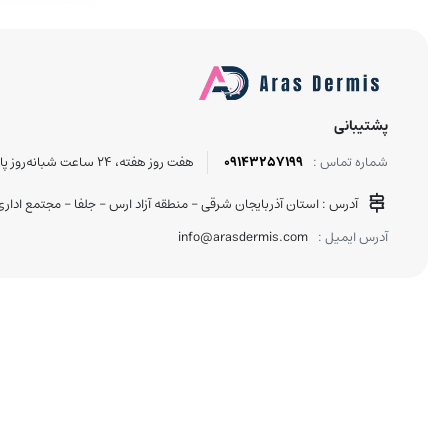
آرایش لب
پشتیبانی
09143257199
هفت روز هفته، ۲۴ ساعت شبانه‌روز پاسخگوی شما هستیم.
شماره تماس :
آدرس : استان آذربایجان شرقی - منطقه آزاد ارس - جلفا - مجتمع اداری تجاری دنی
info@arasdermis.com
آدرس ایمیل :