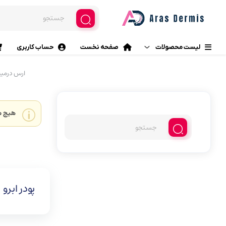
لیست محصولات
صفحه نخست
حساب کاربری
ارس درم
محصولات آرایشی
آرایش چشم
مراقبت پوست
خط چشم (ماژیکی، مایع، مدا
هیچ م
سایه چشم
مراقبت مو
پرایمر چشم
بهداشت خانه
ریمل
بهداشت دهان و دندان
چسب مژه
پودر ابرو
مژه مصنوعی
بهداشت و مراقبت شخصی
فرمژه