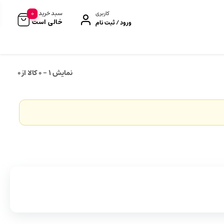
0
سبد خرید
کاربری
خالی است
ورود / ثبت نام
نمایش
1
-
0
کالا از
0
رژگونه
براش و قلم‌مو
کانسیلر
بیوتی بلندر و اسفنج
کانتور و هایلایتر
کیف لوازم آرایش
پرایمر صورت
کرم BB و CC
فیکساتور (پودر/اسپری)
ابزار آرایشی
تراش آرایشی