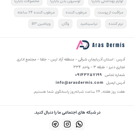
لوازم بهداشتی باباریا
لوسیون بدن باباریا
محصولات باباریا
مراقبت از پوست
مرطوب کننده
مرطوب کننده 24 ساعته
نرم کننده
نیاسینامید
وگان
ویتامین B3
آدرس : استان آذربایجان شرقی - منطقه آزاد ارس - جلفا - مجتمع اداری
تجاری دنیز - طبقه 3 - واحد 334
شماره تماس
09143257199
آدرس ایمیل
info@arasdermis.com
هفت روز هفته، ۲۴ ساعت شبانه‌روز پاسخگوی شما هستیم.
در شبکه های اجتماعی ما را دنبال کنید.