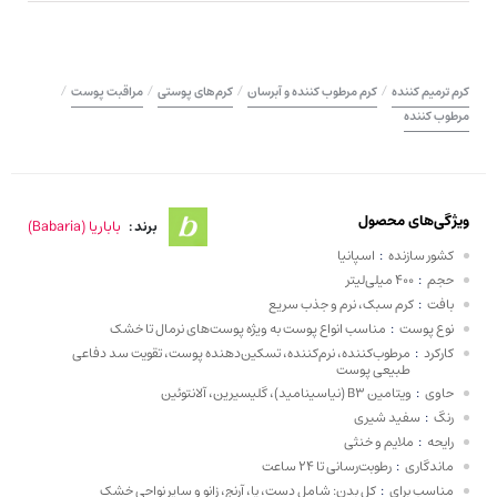
/
/
/
/
کرم ترمیم کننده
کرم مرطوب کننده و آبرسان
کرم‌های پوستی
مراقبت پوست
مرطوب کننده
ویژگی‌های محصول
باباریا (Babaria)
برند :
کشور سازنده
:
اسپانیا
حجم
:
400 میلی‌لیتر
بافت
:
کرم سبک، نرم و جذب سریع
نوع پوست
:
مناسب انواع پوست به ویژه پوست‌های نرمال تا خشک
کارکرد
:
مرطوب‌کننده، نرم‌کننده، تسکین‌دهنده پوست، تقویت سد دفاعی
طبیعی پوست
حاوی
:
ویتامین B3 (نیاسینامید)، گلیسیرین، آلانتوئین
رنگ
:
سفید شیری
رایحه
:
ملایم و خنثی
ماندگاری
:
رطوبت‌رسانی تا 24 ساعت
مناسب برای
:
کل بدن: شامل دست، پا، آرنج، زانو و سایر نواحی خشک