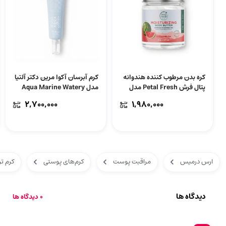
کره بدن مرطوب کننده هندوانه
کرم آبرسان آکوا مرین دکتر آلتیا
پتال فرش Petal Fresh مدل
مدل Aqua Marine Watery
Moisturizing | حجم 237
Cream | حجم 50 میل
۲,۷۰۰,۰۰۰
۱,۹۸۰,۰۰۰
میل
ارس درمیس
مراقبت پوست
کرم‌های پوستی
کرم تر
دیدگاه ها
0 دیدگاه ها