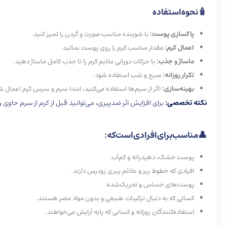
🧴
نحوه
استفاده
پاکسازی پوست:
با شوینده مناسب صورت و گردن را تمیز کنید.
اعمال کرم:
مقدار مناسب کرم را روی پوست بمالید.
ماساژ و جذب:
با حرکات دورانی ملایم کرم را تا جذب کامل ماساژ دهید.
تکرار روزانه:
صبح و شب استفاده شود.
بهینه‌سازی:
اگر از سرم‌ها استفاده می‌کنید، ابتدا سرم و سپس کرم اعمال ش
نکته تخصصی:
برای افزایش اثر ضدپیری، می‌توانید قبل از کرم از سرم حاوی ویتامین C یا عصاره‌های آنتی‌اکسیدانی 
👤
مناسب
برای
افرادی
است
که
:
پوست خشک، دهیدراته و کم‌آب.
افرادی که خطوط ریز و علائم پیری زودرس دارند.
پوست‌های حساس و تحریک‌شده.
کسانی که به دنبال ترکیبات طبیعی و بدون مواد مضر هستند.
استفاده‌کنندگان روزانه و کسانی که پایه آرایش می‌خواهند.