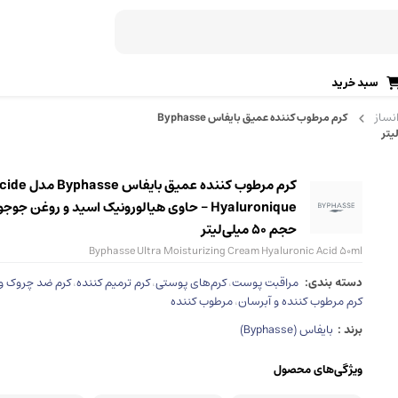
سبد خرید
نساز
کرم مرطوب کننده عمیق بایفاس Byphasse
رژ لب (جامد، مایع)
ریمل ابرو
برق لب
ژل ابرو
دی، ژله‌ای)
کرم مرطوب کننده عمیق بایفاس phasse
خط لب
ماژیک ابرو
Hyaluronique – حاوی هیالورونیک اسید و روغن جوجوب
حجم 50 میلی‌لیتر
تینت لب
سایه ابرو
Byphasse Ultra Moisturizing Cream Hyaluronic Acid 50ml
پرایمر لب
صابون ابرو
دسته بندی:
مراقبت پوست
کرم‌های پوستی
کرم ترمیم کننده
کرم ضد چروک و 
،
،
،
کرم مرطوب کننده و آبرسان
مرطوب کننده
،
اسکراب لب
قالب و شابلون ابرو
برند :
بایفاس (Byphasse)
آرایش ابرو
آرایش صورت
ویژگی‌های محصول
مداد ابرو
پنکک