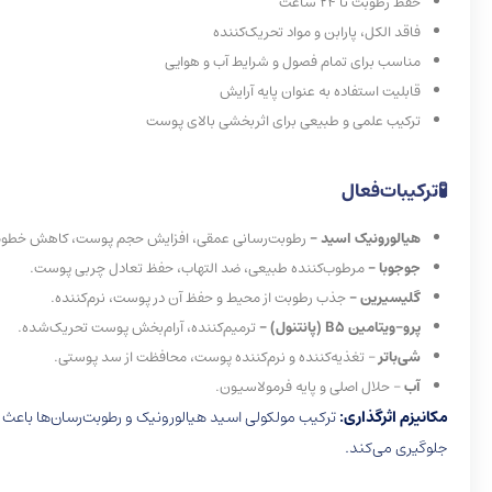
حفظ رطوبت تا 24 ساعت
فاقد الکل، پارابن و مواد تحریک‌کننده
مناسب برای تمام فصول و شرایط آب و هوایی
قابلیت استفاده به عنوان پایه آرایش
ترکیب علمی و طبیعی برای اثربخشی بالای پوست
🧪
ترکیبات
فعال
هیالورونیک اسید –
رطوبت‌رسانی عمقی، افزایش حجم پوست، کاهش خطوط 
جوجوبا –
مرطوب‌کننده طبیعی، ضد التهاب، حفظ تعادل چربی پوست.
گلیسیرین –
جذب رطوبت از محیط و حفظ آن در پوست، نرم‌کننده.
پرو-ویتامین B5 (پانتنول) –
ترمیم‌کننده، آرام‌بخش پوست تحریک‌شده.
شی‌باتر
– تغذیه‌کننده و نرم‌کننده پوست، محافظت از سد پوستی.
آب
– حلال اصلی و پایه فرمولاسیون.
مکانیزم اثرگذاری:
ترکیب مولکولی اسید هیالورونیک و رطوبت‌رسان‌ها باعث 
جلوگیری می‌کند.