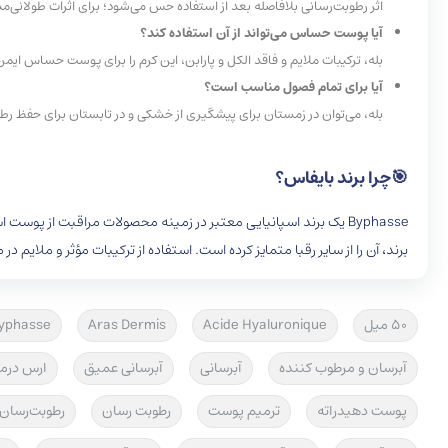
اثر رطوبت‌رسانی بلافاصله بعد از استفاده حس می‌شود؛ برای اثرات طولانی‌مدت، استفاده مداوم 
آیا پوست حساس می‌تواند از آن استفاده کند؟
بله، ترکیبات ملایم و فاقد الکل و پارابن، این کرم را برای پوست حساس ایم
آیا برای تمام فصول مناسب است؟
بله، می‌توان در زمستان برای پیشگیری از خشکی و در تابستان برای حفظ ر
🎯چرا برند بایفاس؟
Byphasse
یک برند اسپانیایی معتبر در زمینه محصولات مراقبت از پوست 
برند، آن را از سایر رقبا متمایز کرده است. استفاده از ترکیبات مؤثر و ملایم
50 میل
Acide Hyaluronique
Aras Dermis
yphasse
آبرسان و مرطوب کننده
آبرسانی
آبرسانی عمیق
ارس در
پوست دهیدراته
ترمیم پوست
رطوبت رسان
رطوبت‌رسان