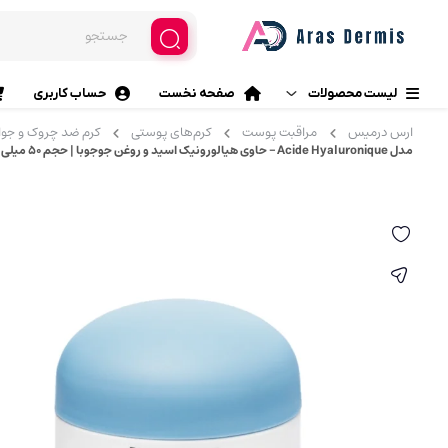
لیست محصولات
صفحه نخست
حساب کاربری
ارس درمیس
مراقبت پوست
کرم‌های پوستی
کرم ضد چروک و جوا
محصولات آرایشی
مدل Acide Hyaluronique – حاوی هیالورونیک اسید و روغن جوجوبا | حجم 50 میلی‌لیتر
آرایش چشم
مراقبت پوست
خط چشم (ماژیکی، مایع، مدا
سایه چشم
مراقبت مو
پرایمر چشم
بهداشت خانه
ریمل
بهداشت دهان و دندان
چسب مژه
مژه مصنوعی
بهداشت و مراقبت شخصی
فرمژه