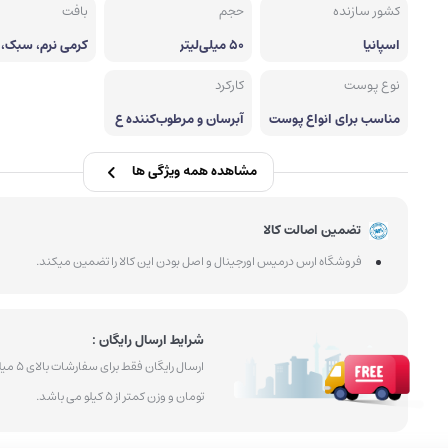
کشور سازنده
حجم
بافت
پودر ابرو
کرم پودر
اسپانیا
50 میلی‌لیتر
کرمی نرم، سبک، 
ب و با جذب سری
نوع پوست
کارکرد
مناسب برای انواع پوست
آبرسان و مرطوب‌کننده ع
- به‌ویژه پوست خشک و
میق ، نرم‌کننده و ترمیم‌ک
دهیدراته
ننده پوست، کاهش‌دهن
ده خشکی و خطوط ریز، و
مشاهده همه ویژگی ها
حفظ رطوبت و شادابی پو
ست تا 24 ساعت
تضمین اصالت کالا
فروشگاه ارس درمیس اورجینال و اصل بودن این کالا را تضمین میکند.
شرایط ارسال رایگان :
ارسال رایگان فقط بر
تومان و وزن کمتر از 5 کیلو می باشد.