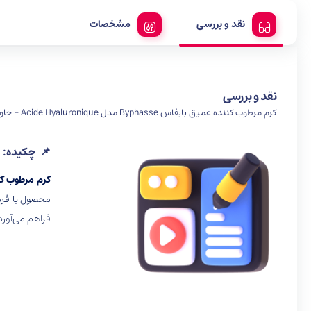
نقد و بررسی
مشخصات
نقد و بررسی
کرم مرطوب کننده عمیق بایفاس Byphasse مدل Acide Hyaluronique - حاوی هیالورونیک اسید و روغن جوجوبا | حجم 50 میلی‌لیتر
📌
چکیده:
کرم مرطوب کننده عمیق بای
محصول با فرم
فراهم می‌آورد