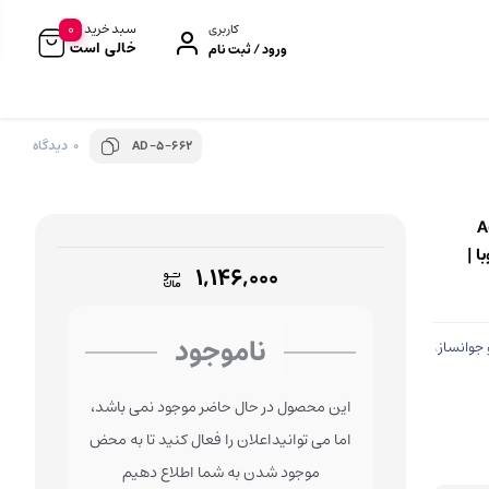
0
سبد خرید
کاربری
خالی است
ورود / ثبت نام
0 دیدگاه
AD-5-662
رژگونه
براش و قلم‌مو
کانسیلر
بیوتی بلندر و اسفنج
By مدل Acide
کانتور و هایلایتر
کیف لوازم آرایش
ا |
۱,۱۴۶,۰۰۰
پرایمر صورت
کرم BB و CC
ناموجود
جوانساز
،
فیکساتور (پودر/اسپری)
این محصول در حال حاضر موجود نمی باشد،
ابزار آرایشی
اما می توانیداعلان را فعال کنید تا به محض
تراش آرایشی
موجود شدن به شما اطلاع دهیم