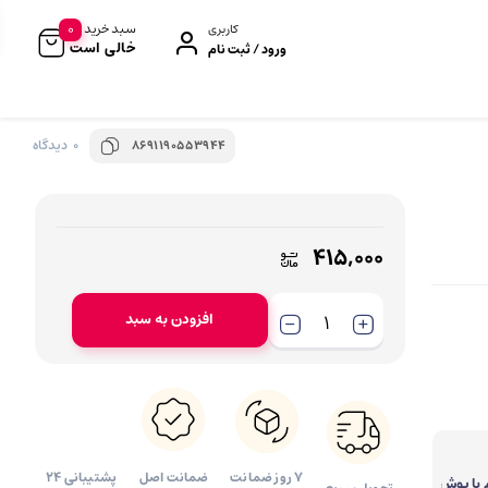
0
سبد خرید
کاربری
خالی است
ورود / ثبت نام
0 دیدگاه
8691190553944
رژگونه
براش و قلم‌مو
کانسیلر
بیوتی بلندر و اسفنج
کانتور و هایلایتر
کیف لوازم آرایش
۴۱۵,۰۰۰
پرایمر صورت
افزودن به سبد
کرم BB و CC
فیکساتور (پودر/اسپری)
ابزار آرایشی
تراش آرایشی
۷ روز ضمانت
ضمانت اصل
پشتیبانی 24
 با پوش