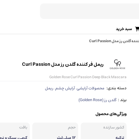
سبد خرید
 گلدن رز مدل Curl Passion
رژ لب (جامد، مایع)
ریمل ابرو
برق لب
ژل ابرو
دی، ژله‌ای)
ریمل فر کننده گلدن رز مدل Curl Passion
خط لب
ماژیک ابرو
Golden Rose Curl Passion Deep Black Mascara
تینت لب
سایه ابرو
دسته بندی:
محصولات آرایشی
آرایش چشم
ریمل
،
،
پرایمر لب
صابون ابرو
برند :
گلدن رز (Golden Rose)
اسکراب لب
قالب و شابلون ابرو
ویژگی‌های محصول
آرایش ابرو
آرایش صورت
کشور سازنده
حجم
بافت
مداد ابرو
پنکک
ترکیه
12 میلی‌لیتر
کرمی، سبک و نرم