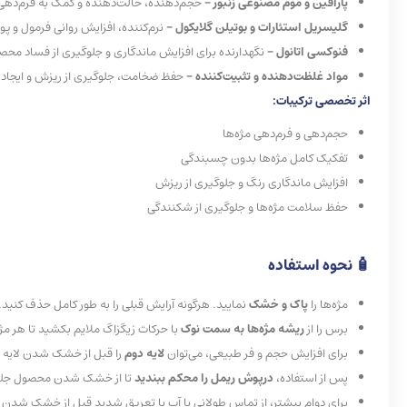
پارافین و موم مصنوعی زنبور –
حجم‌دهنده، حالت‌دهنده و کمک به فرم‌دهی 
گلیسریل استئارات و بوتیلن گلایکول –
نرم‌کننده، افزایش روانی فرمول و 
فنوکسی اتانول –
نگهدارنده برای افزایش ماندگاری و جلوگیری از فساد محص
مواد غلظت‌دهنده و تثبیت‌کننده –
حفظ ضخامت، جلوگیری از ریزش و ایجاد فر
اثر تخصصی ترکیبات:
حجم‌دهی و فرم‌دهی مژه‌ها
تفکیک کامل مژه‌ها بدون چسبندگی
افزایش ماندگاری رنگ و جلوگیری از ریزش
حفظ سلامت مژه‌ها و جلوگیری از شکنندگی
🧴
نحوه
استفاده
مژه‌ها را
پاک و خشک
نمایید. هرگونه آرایش قبلی را به طور کامل حذف کنید.
برس را از
ریشه مژه‌ها به سمت نوک
با حرکات زیگزاگ ملایم بکشید تا هر مژه
برای افزایش حجم و فر طبیعی، می‌توان
لایه دوم
را قبل از خشک شدن لایه ا
پس از استفاده،
درپوش ریمل را محکم ببندید
تا از خشک شدن محصول جلو
برای دوام بیشتر، از تماس طولانی با آب یا تعریق شدید قبل از خشک شدن