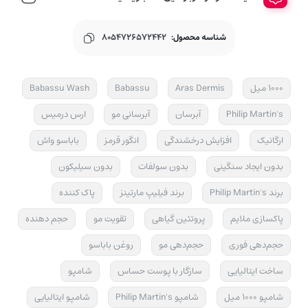
شناسه محصول:
8054726572442
1000 میل
Aras Dermis
Babassu
Babassu Wash
Philip Martin's
آبرسان
آبرسانی مو
ارس درمیس
ارگانیک
افزایش درخشندگی
انگور قرمز
باباسو واش
بدون ایجاد سنگینی
بدون سولفات
بدون سیلیکون
برند Philip Martin's
برند فیلیپ مارتینز
پاک کننده
پاکسازی ملایم
پروتئین گیاهی
تقویت مو
حجم دهنده
حجم‌دهی فوری
حجم‌دهی مو
روغن باباسو
ساخت ایتالیایی
سازگار با پوست حساس
شامپو
شامپو 1000 میل
شامپو Philip Martin's
شامپو ایتالیایی