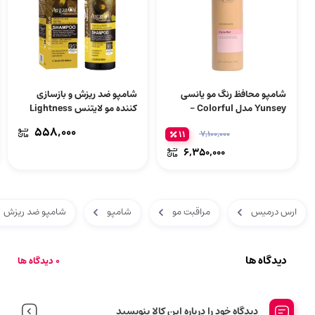
شامپو محافظ رنگ مو یانسی
شامپو ضد ریزش و بازسازی
Yunsey مدل Colorful –
کننده مو لایتنس Lightness
مراقبت از موهای رنگ‌شده |
مدل Argan Oil – حاوی روغن
۵۵۸,۰۰۰
۱۱
۷,۱۰۰,۰۰۰
حجم 1000 میلی‌لیتر
آرگان خالص و پروتئین هیدرولیز
شده | حجم 900 میلی‌لیتر
۶,۳۵۰,۰۰۰
ارس درمیس
مراقبت مو
شامپو
شامپو ضد ریزش
دیدگاه ها
0 دیدگاه ها
دیدگاه خود را درباره این کالا بنویسید