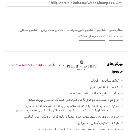
Philip Martin’s Babassu Wash Shampoo 1000ml
/
/
/
/
مراقبت مو
شامپو
شامپو بدون سولفات
شامپو ضد ریزش
شامپو موهای
/
آسیب‌دیده
شامپو موهای خشک
ویژگی‌های
فیلیپ مارتینز (Philip Martin's)
برند :
محصول
کشور سازنده
:
ایتالیا
حجم
:
1000 میلی‌لیتر
بافت
:
مایع شفاف با غلظت متوسط
نوع مو
:
مناسب موهای نازک، کم‌حجم، خشک، حساس و رنگ‌شده
کارکرد
:
حجم‌دهنده، پاک‌کننده ملایم، نرم‌کننده، تقویت‌کننده، ضد وز،
درخشان‌کننده، کاهش الکتریسیته ساکن، تسکین‌دهنده پوست سر
حاوی
:
روغن باباسو، عصاره یارو، عصاره انگور قرمز، پروتئین‌های گیاهی
رایحه
:
ملایم گیاهی و طبیعی
نوع پوست سر
:
مناسب پوست سر خشک، نرمال و حساس