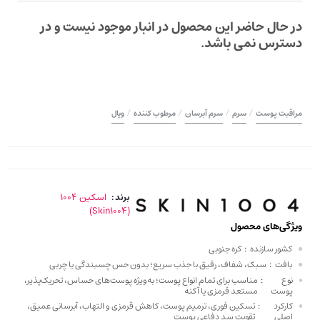
در حال حاضر این محصول در انبار موجود نیست و در
دسترس نمی باشد.
/
/
/
/
مراقبت پوست
سرم
سرم آبرسان
مرطوب کننده
ویال
اسکین 1004
برند :
(Skin1004)
ویژگی‌های محصول
کشور سازنده
:
کره جنوبی
بافت
:
سبک، شفاف، رقیق با جذب سریع؛ بدون حس چسبندگی یا چربی
نوع
:
مناسب برای تمام انواع پوست؛ به‌ویژه پوست‌های حساس، تحریک‌پذیر،
پوست
مستعد قرمزی یا آکنه
کارکرد
:
تسکین فوری، ترمیم پوست، کاهش قرمزی و التهاب، آبرسانی عمیق،
اصلی
تقویت سد دفاعی پوست