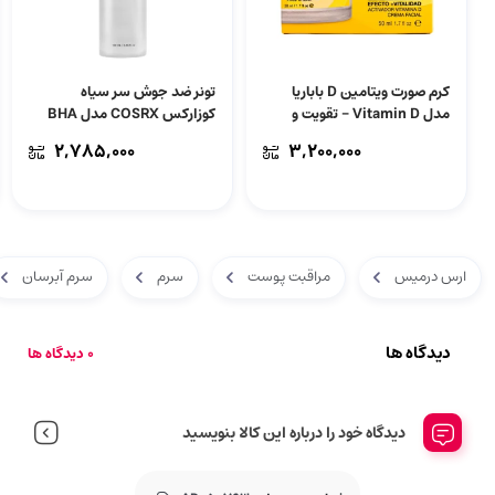
کرم صورت ویتامین D باباریا
تونر ضد جوش سر سیاه
مدل Vitamin D – تقویت و
کوزارکس COSRX مدل BHA
احیای پوست | حجم 50
Blackhead Power Liquid |
۲,۷۸۵,۰۰۰
۳,۲۰۰,۰۰۰
میلی‌لیتر
حجم 100 میل
ارس درمیس
مراقبت پوست
سرم
سرم آبرسان
دیدگاه ها
0 دیدگاه ها
دیدگاه خود را درباره این کالا بنویسید