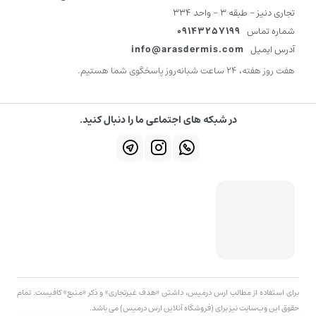
تجاری دنیز - طبقه 3 - واحد 334
شماره تماس
09143257199
آدرس ایمیل
info@arasdermis.com
هفت روز هفته، ۲۴ ساعت شبانه‌روز پاسخگوی شما هستیم.
در شبکه های اجتماعی ما را دنبال کنید.
برای استفاده از مطالب ارس درمیس، داشتن «هدف غیرتجاری» و ذکر «منبع» کافیست. تمام
حقوق اين وب‌سايت نیز برای (فروشگاه آنلاین ارس درمیس) می باشد.