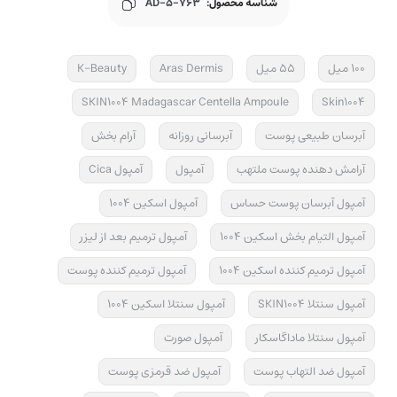
شناسه محصول:
AD-5-763
100 میل
55 میل
Aras Dermis
K-Beauty
SKIN1004 Madagascar Centella Ampoule
Skin1004
آبرسان طبیعی پوست
آبرسانی روزانه
آرام بخش
آرامش دهنده پوست ملتهب
آمپول
آمپول Cica
آمپول آبرسان پوست حساس
آمپول اسکین 1004
آمپول التیام بخش اسکین 1004
آمپول ترمیم بعد از لیزر
آمپول ترمیم کننده اسکین 1004
آمپول ترمیم کننده پوست
آمپول سنتلا SKIN1004
آمپول سنتلا اسکین 1004
آمپول سنتلا ماداگاسکار
آمپول صورت
آمپول ضد التهاب پوست
آمپول ضد قرمزی پوست