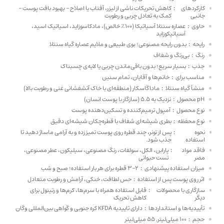
کارکردهای
:
کاهش تحریکات ناشی از لیزر، آفتاب یا اصلاح – بهبود بافت پوست –
جانبی
کمک به تعادل چربی و رطوبت
حاوی
:
عصاره سنتلا آسیاتیکا (100٪ خالص)، مادکاسوزاید، اسیاتیک اسید،
آسیاتیکوزاید
رایحه
:
بدون رایحه مصنوعی؛ بوی طبیعی و ملایم عصاره گیاه سنتلا
رنگ
:
بی‌رنگ و شفاف
جذب
:
بسیار سریع؛ بدون باقی‌ماندن چربی یا لایه‌ی چسبناک
مناسب برای
:
خانم‌ها و آقایان، تمام سنین
منشأ گیاه سنتلا
:
ماداگاسکار (منطقه‌ای با خاک آتشفشانی غنی و رطوبت بالا)
pH محصول
:
نزدیک به 5.5 (سازگار با پوست انسان)
نوع محصول
:
آمپول ترمیم‌کننده و تسکین‌دهنده پوست
نوع محفظه
:
بطری شیشه‌ای شفاف با قطره‌چکان شیشه‌ای دقیق
نحوه
:
پس از تونر، چند قطره روی پوست تمیز زده و به آرامی ماساژ دهید تا
استفاده
جذب شود.
فاقد مواد
:
پارابن، الکل، سولفات، رنگ مصنوعی، سیلیکون، عطر مصنوعی،
مضر
تست حیوانی
میزان استفاده پیشنهادی
:
2–3 قطره برای هر بار استفاده؛ صبح و شب
اثر روی پوست پس از استفاده
:
حس لطافت، خنکی، آرامش و رطوبت متعادل
سازگاری با محصولات
:
قابل استفاده همراه با سرم‌ها، کرم‌ها و رتینول برای
دیگر
کاهش تحریک
تأییدیه‌ها و استانداردها
:
دارای تاییدیه KFDA کره جنوبی و گواهی بین‌المللی وگان
حجم
:
100 میلی‌لیتر, 55 میلی‌لیتر