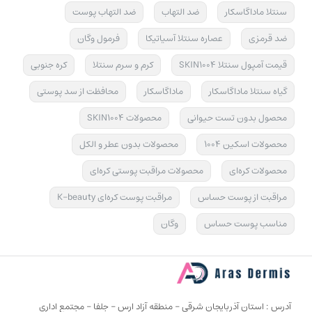
سنتلا ماداگاسکار
ضد التهاب
ضد التهاب پوست
ضد قرمزی
عصاره سنتلا آسیاتیکا
فرمول وگان
قیمت آمپول سنتلا SKIN1004
کرم و سرم سنتلا
کره جنوبی
گیاه سنتلا ماداگاسکار
ماداگاسکار
محافظت از سد پوستی
محصول بدون تست حیوانی
محصولات SKIN1004
محصولات اسکین 1004
محصولات بدون عطر و الکل
محصولات کره‌ای
محصولات مراقبت پوستی کره‌ای
مراقبت از پوست حساس
مراقبت پوست کره‌ای K-beauty
مناسب پوست حساس
وگان
آدرس : استان آذربایجان شرقی - منطقه آزاد ارس - جلفا - مجتمع اداری