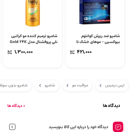
شامپو ضد ریزش کوانتوم
شامپو ترمیم کننده مو کراتین
بیوکسین – موهای خشک تا
نلی پروفشنال مدل Gold 24K
معمولی | حجم 300 میل
Keratin | حجم 400 میل
۱,۳۰۰,۰۰۰
۴۲۱,۰۰۰
ارس درمیس
مراقبت مو
شامپو
شامپو بدون سولف
دیدگاه ها
0 دیدگاه ها
دیدگاه خود را درباره این کالا بنویسید