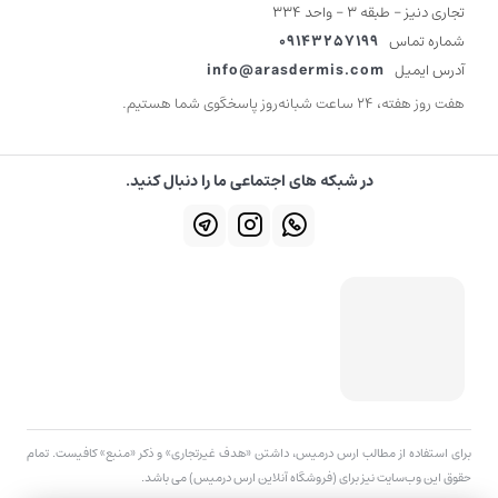
تجاری دنیز - طبقه 3 - واحد 334
شماره تماس
09143257199
آدرس ایمیل
info@arasdermis.com
هفت روز هفته، ۲۴ ساعت شبانه‌روز پاسخگوی شما هستیم.
در شبکه های اجتماعی ما را دنبال کنید.
برای استفاده از مطالب ارس درمیس، داشتن «هدف غیرتجاری» و ذکر «منبع» کافیست. تمام
حقوق اين وب‌سايت نیز برای (فروشگاه آنلاین ارس درمیس) می باشد.