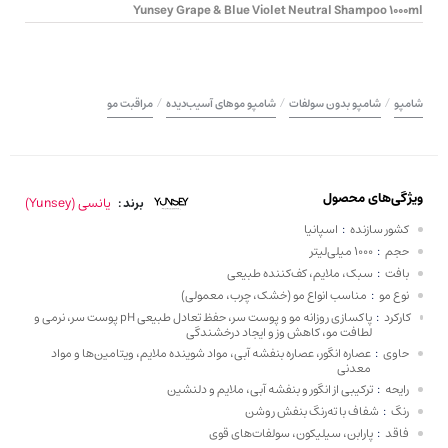
Yunsey Grape & Blue Violet Neutral Shampoo 1000ml
/
/
/
شامپو
شامپو بدون سولفات
شامپو موهای آسیب‌دیده
مراقبت مو
ویژگی‌های محصول
یانسی (Yunsey)
برند :
کشور سازنده
:
اسپانیا
حجم
:
1000 میلی‌لیتر
بافت
:
سبک، ملایم، کف‌کننده طبیعی
نوع مو
:
مناسب انواع مو (خشک، چرب، معمولی)
کارکرد
:
پاکسازی روزانه مو و پوست سر، حفظ تعادل طبیعی pH پوست سر، نرمی و
لطافت مو، کاهش وز و ایجاد درخشندگی
حاوی
:
عصاره انگور، عصاره بنفشه آبی، مواد شوینده ملایم، ویتامین‌ها و مواد
معدنی
رایحه
:
ترکیبی از انگور و بنفشه آبی، ملایم و دلنشین
رنگ
:
شفاف با ته‌رنگ بنفش روشن
فاقد
:
پارابن، سیلیکون، سولفات‌های قوی