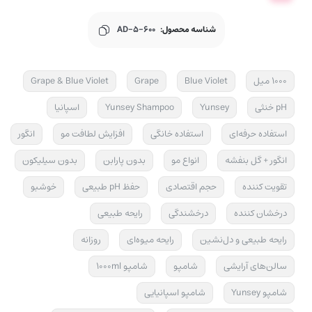
شناسه محصول:
AD-5-600
1000 میل
Blue Violet
Grape
Grape & Blue Violet
pH خنثی
Yunsey
Yunsey Shampoo
اسپانیا
استفاده حرفه‌ای
استفاده خانگی
افزایش لطافت مو
انگور
انگور + گل بنفشه
انواع مو
بدون پارابن
بدون سیلیکون
تقویت کننده
حجم اقتصادی
حفظ pH طبیعی
خوشبو
درخشان کننده
درخشندگی
رایحه طبیعی
رایحه طبیعی و دل‌نشین
رایحه میوه‌ای
روزانه
سالن‌های آرایشی
شامپو
شامپو 1000ml
شامپو Yunsey
شامپو اسپانیایی